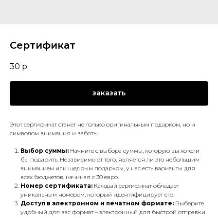
Сертификат
30
р.
заказать
Этот сертификат станет не только оригинальным подарком, но и
символом внимания и заботы.
Выбор суммы:
Начните с выбора суммы, которую вы хотели
бы подарить. Независимо от того, является ли это небольшим
вниманием или щедрым подарком, у нас есть варианты для
всех бюджетов, начиная с 30 евро.
Номер сертификата:
Каждый сертификат обладает
уникальным номером, который идентифицирует его.
Доступ в электронном и печатном формате:
Выберите
удобный для вас формат – электронный для быстрой отправки