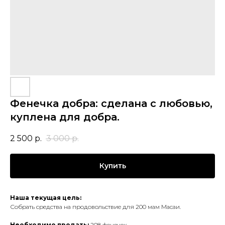
Фенечка добра: сделана с любовью,
куплена для добра.
2 500
р.
3 000
р.
Купить
Наша текущая цель:
Собрать средства на продовольствие для 200 мам Масаи.
Необходимо продать:
208 фенечек.