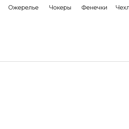
Ожерелье
Чокеры
Фенечки
Чех