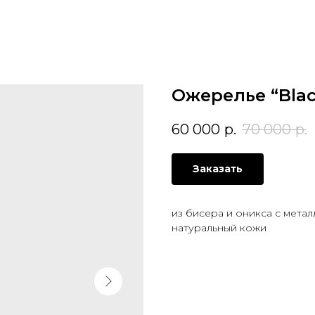
Ожерелье “Black
60 000
р.
70 000
р.
Заказать
из бисера и оникса с мета
натуральный кожи