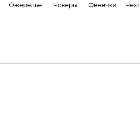
Ожерелье
Чокеры
Фенечки
Чех