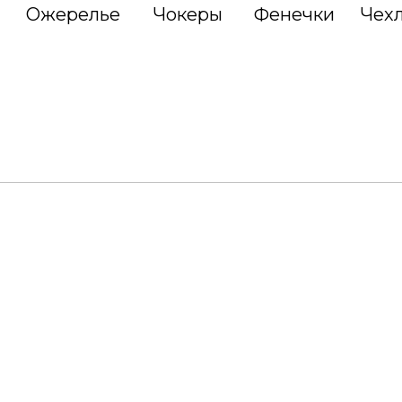
Ожерелье
Чокеры
Фенечки
Чех