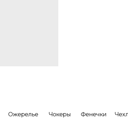
Ожерелье
Чокеры
Фенечки
Чех