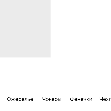
Ожерелье
Чокеры
Фенечки
Чех