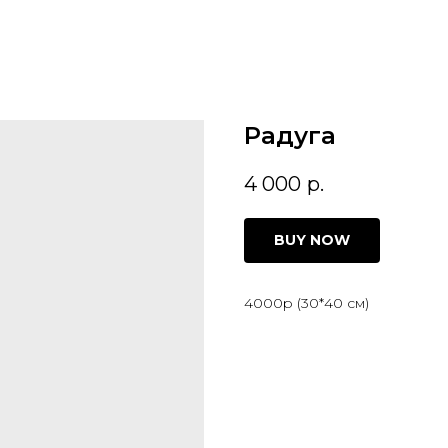
Радуга
4 000
р.
BUY NOW
4000р (30*40 см)