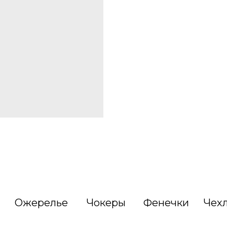
Ожерелье
Чокеры
Фенечки
Чех