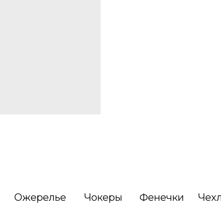
Ожерелье
Чокеры
Фенечки
Чех