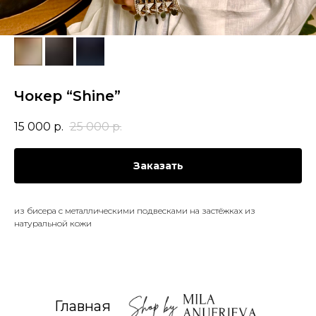
Чокер “Shine”
15 000
р.
25 000
р.
Заказать
из бисера с металлическими подвесками на застёжках из
натуральной кожи
Главная