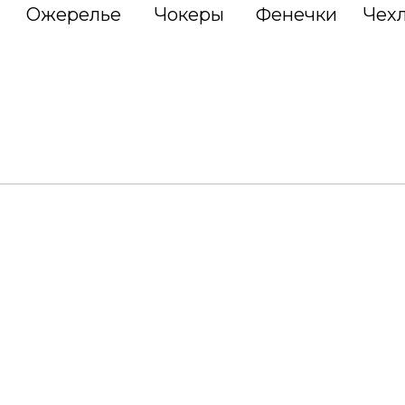
Ожерелье
Чокеры
Фенечки
Чех