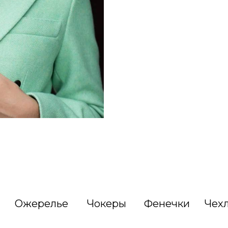
Ожерелье
Чокеры
Фенечки
Чех