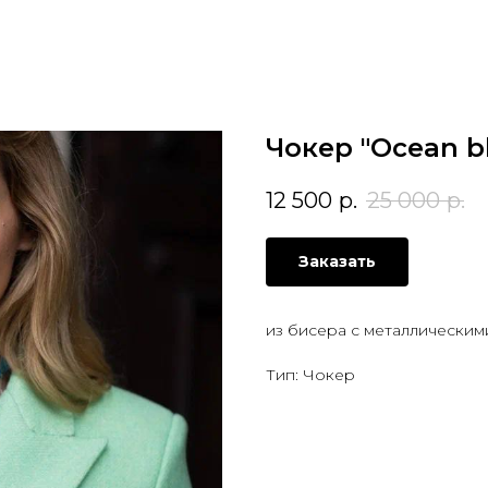
Чокер "Ocean b
12 500
р.
25 000
р.
Заказать
из бисера с металлическим
Тип: Чокер