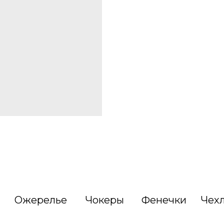
Ожерелье
Чокеры
Фенечки
Чех