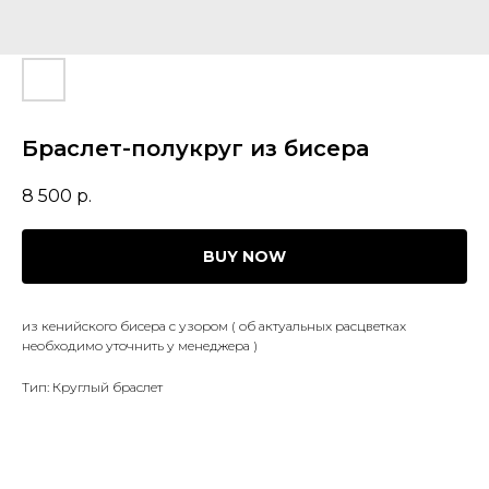
Браслет-полукруг из бисера
8 500
р.
BUY NOW
из кенийского бисера с узором ( об актуальных расцветках
необходимо уточнить у менеджера )
Тип: Круглый браслет