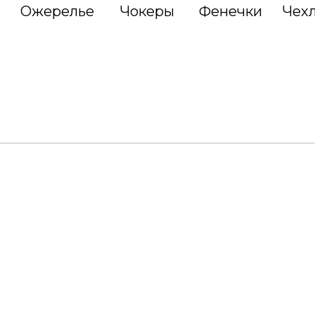
Ожерелье
Чокеры
Фенечки
Чех