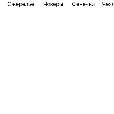
Ожерелье
Чокеры
Фенечки
Чех