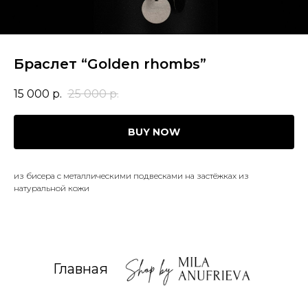
Браслет “Golden rhombs”
15 000
р.
25 000
р.
BUY NOW
из бисера с металлическими подвесками на застёжках из
натуральной кожи
Главная