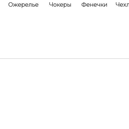
Ожерелье
Чокеры
Фенечки
Чех